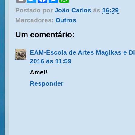
r
w
a
e
h
i
i
c
s
a
Postado por
João Carlos
às
16:29
n
t
e
s
t
t
t
b
e
s
Marcadores:
Outros
e
o
n
A
r
o
g
p
k
e
p
Um comentário:
r
EAM-Escola de Artes Magikas e Di
2016 às 11:59
Amei!
Responder