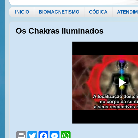
INICIO
BIOMAGNETISMO
CÓDICA
ATENDI
Os Chakras Iluminados
P
T
F
M
W