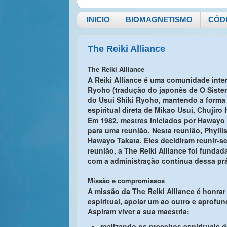
INICIO
BIOMAGNETISMO
CÓD
The Reiki Alliance
The Reiki Alliance
A Reiki Alliance é uma comunidade inter
Ryoho (tradução do japonês de O Siste
do Usui Shiki Ryoho, mantendo a forma
espiritual
direta de Mikao Usui, Chujiro
Em 1982, mestres iniciados por Hawayo 
para uma reunião. Nesta reunião, Phyll
Hawayo Takata. Eles decidiram reunir-s
reunião, a The Reiki Alliance foi fund
com a administração contínua dessa prá
Missão e compromissos
A missão da The Reiki Alliance é honrar
espiritual, apoiar um ao outro e aprofu
Aspiram viver a sua maestria:
realizando os preceitos espirituais 