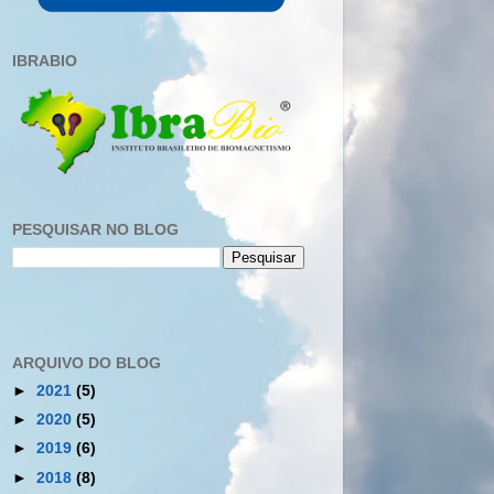
IBRABIO
PESQUISAR NO BLOG
ARQUIVO DO BLOG
►
2021
(5)
►
2020
(5)
►
2019
(6)
►
2018
(8)