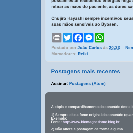
possam estar recebendo energias negati
retirar as mãos do paciente, as dores sã
Chujiro Hayashi sempre incentivou seus
suas mãos sensíveis ao Byosen.
P
T
F
M
W
r
w
a
e
h
i
i
c
s
a
Postado por
João Carlos
às
20:33
Nen
n
t
e
s
t
Marcadores:
Reiki
t
t
b
e
s
e
o
n
A
r
o
g
p
k
e
p
Postagens mais recentes
r
Assinar:
Postagens (Atom)
A cópia e compartilhamento do conteúdo deste 
1) Sempre cite a fonte original do conteúdo (qu
Exemplo:
Fonte:
http://www.biomagnetismo.blog.br
2) Não altere a postagem de forma alguma.