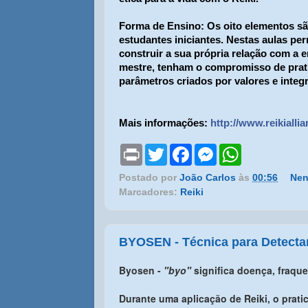
Forma de Ensino:
Os oito elementos sã
estudantes iniciantes. Nestas aulas pe
construir a sua própria relação com a 
mestre, tenham o compromisso de prati
parâmetros criados por valores e integ
Mais informações:
http://www.reikialli
P
T
F
M
W
r
w
a
e
h
i
i
c
s
a
Postado por
João Carlos
às
00:56
Nen
n
t
e
s
t
Marcadores:
Reiki
t
t
b
e
s
e
o
n
A
r
o
g
p
k
e
p
r
BYOSEN - Técnica para Detect
Byosen
-
"byo"
significa doença, fraqu
Durante uma aplicação de Reiki, o prati