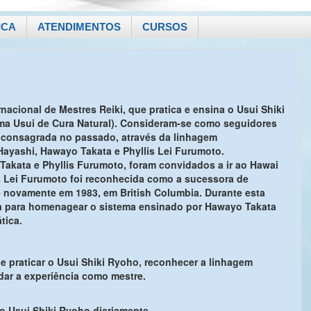
ICA
ATENDIMENTOS
CURSOS
nacional de Mestres Reiki, que pratica e ensina o Usui Shiki
ma Usui de Cura Natural). Consideram-se como seguidores
 consagrada no passado, através da linhagem
 Hayashi, Hawayo Takata e Phyllis Lei Furumoto.
Takata e Phyllis Furumoto, foram convidados a ir ao Hawai
is Lei Furumoto foi reconhecida como a sucessora de
e novamente em 1983, em British Columbia. Durante esta
ada para homenagear o sistema ensinado por Hawayo Takata
tica.
 e praticar o Usui Shiki Ryoho, reconhecer a linhagem
ndar a experiência como mestre.
do Usui Shiki Ryoho diariamente