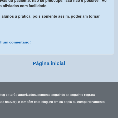
vas do paciente. Não se preocupe, isso não é possível. Ao
o aliviadas com facilidade.
 alunos à prática, pois somente assim, poderiam tornar
hum comentário:
Página inicial
blog estarão
autorizados, somente
seguindo as seguinte regras:
ando houver), e também este blog, no fim da copia ou compartilhamento.