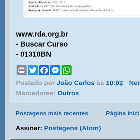
www.rda.org.br
- Buscar Curso
- 01310BN
P
T
F
M
W
r
w
a
e
h
i
i
c
s
a
Postado por
João Carlos
às
10:02
Ne
n
t
e
s
t
t
t
b
e
s
Marcadores:
Outros
e
o
n
A
r
o
g
p
k
e
p
r
Postagens mais recentes
Página inici
Assinar:
Postagens (Atom)