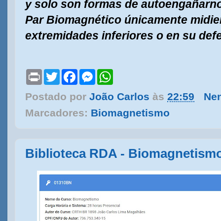
y solo son formas de autoengañarnos
Par Biomagnético únicamente midien
extremidades inferiores o en su def
P
T
F
M
W
r
w
a
e
h
i
i
c
s
a
Postado por
João Carlos
às
22:59
Ne
n
t
e
s
t
t
t
b
e
s
Marcadores:
Biomagnetismo
e
o
n
A
r
o
g
p
k
e
p
r
Biblioteca RDA - Biomagnetism