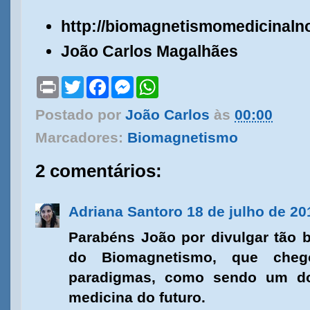
http://biomagnetismomedicinalno
João Carlos Magalhães
P
T
F
M
W
r
w
a
e
h
i
i
c
s
a
Postado por
João Carlos
às
00:00
n
t
e
s
t
t
t
b
e
s
Marcadores:
Biomagnetismo
e
o
n
A
r
o
g
p
k
e
p
2 comentários:
r
Adriana Santoro
18 de julho de 20
Parabéns João por divulgar tão b
do Biomagnetismo, que cheg
paradigmas, como sendo um d
medicina do futuro.