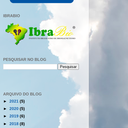
IBRABIO
PESQUISAR NO BLOG
ARQUIVO DO BLOG
►
2021
(5)
►
2020
(5)
►
2019
(6)
►
2018
(8)