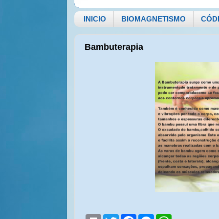
INICIO
BIOMAGNETISMO
CÓD
Bambuterapia
P
T
F
M
W