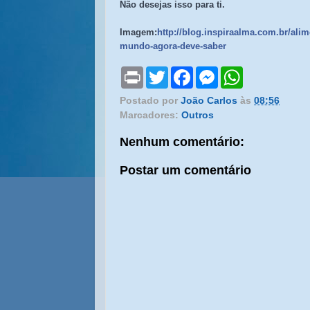
Não desejas isso para ti.
Imagem:
http://blog.inspiraalma.com.br/ali
mundo-agora-deve-saber
P
T
F
M
W
r
w
a
e
h
i
i
c
s
a
Postado por
João Carlos
às
08:56
n
t
e
s
t
Marcadores:
Outros
t
t
b
e
s
e
o
n
A
r
o
g
p
Nenhum comentário:
k
e
p
r
Postar um comentário