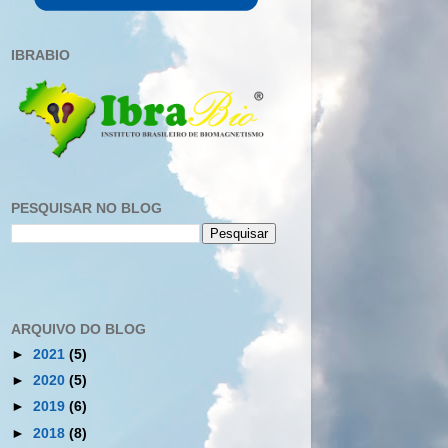
IBRABIO
PESQUISAR NO BLOG
ARQUIVO DO BLOG
►
2021
(5)
►
2020
(5)
►
2019
(6)
►
2018
(8)